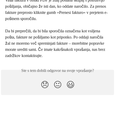
Vaša faktura v obliki PDF je zdaj poslana skupaj s potrditvijo 
pošiljanja, običajno že isti dan, ko oddate naročilo. Za prenos 
fakture preprosto kliknite gumb »Prenesi fakturo« v prejetem e-
poštnem sporočilu.
Da bi preprečili, da bi bila sporočila označena kot vsiljena 
pošta, fakture ne pošiljamo kot priponko. Po oddaji naročila 
žal ne moremo več spreminjati fakture – morebitne popravke 
morate urediti sami. Če imate kakršnakoli vprašanja, nas brez 
zadržkov kontaktirajte.
Ste s tem dobili odgovor na svoje vprašanje?
😞
😐
😃