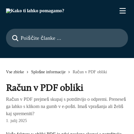
Preskoči na glavno vsebino
Poiščite članke ...
Vse zbirke
Splošne informacije
Račun v PDF obliki
Račun v PDF obliki
Račun v PDF prejmeš skupaj s potrditvijo o odpremi. Preneseš
ga lahko s klikom na gumb v e-pošti. Imaš vprašanja ali želiš
kaj spremeniti?
1. julij 2025