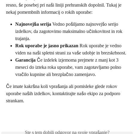
resno, še posebej pri naši liniji prehranskih dopolnil. Tukaj je 
nekaj pomembnih informacij o rokih uporabe:
Najnovejša serija
 Vedno pošiljamo najnovejšo serijo 
izdelkov, da zagotovimo maksimalno učinkovitost in rok 
trajanja.
Rok uporabe je jasno prikazan
 Rok uporabe je vedno 
viden na naši spletni strani za vaše udobje in brezskrbnost.
Garancija
 Če izdelek izjemoma prejmete z manj kot 3 
meseci do izteka roka uporabe, vam zagotavljamo polno 
vračilo kupnine ali brezplačno zamenjavo.
Če imate kakršna koli vprašanja ali pomisleke glede rokov 
uporabe naših izdelkov, kontaktirajte našo ekipo za podporo 
strankam.
Ste s tem dobili odgovor na svoje vprašanje?