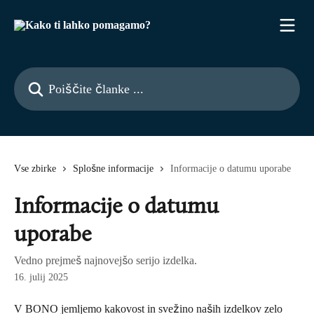
Preskoči na glavno vsebino
Poiščite članke ...
Vse zbirke
Splošne informacije
Informacije o datumu uporabe
Informacije o datumu
uporabe
Vedno prejmeš najnovejšo serijo izdelka.
16. julij 2025
V BONO jemljemo kakovost in svežino naših izdelkov zelo 